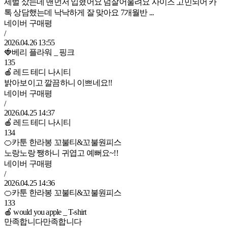
세벌 샀는데 맨먼저 입혔어요 넘잘어울려요 사이즈 고민되어 카
톡 상담했는데 낙낙하게 잘 맞아요 7개월반 ...
네이버 구매평
/
2026.04.26 13:55
🍓베리 플라워 _ 핑크
135
🍎 레드 테디 나시티
밝아보이고 깔끔하니 이쁘네요!!
네이버 구매평
/
2026.04.25 14:37
🍎 레드 테디 나시티
134
🍊카툰 한라봉 꼬불티&꼬불원피스
노랑노랑 쨍하니 귀엽고 예뻐요~!!
네이버 구매평
/
2026.04.25 14:36
🍊카툰 한라봉 꼬불티&꼬불원피스
133
🍎 would you apple _ T-shirt
만족합니다만족합니다