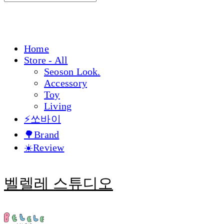
Home
Store - All
Seoson Look.
Accessory
Toy
Living
⚡쏘바이
🌳Brand
☀️Review
벨렐레 스튜디오