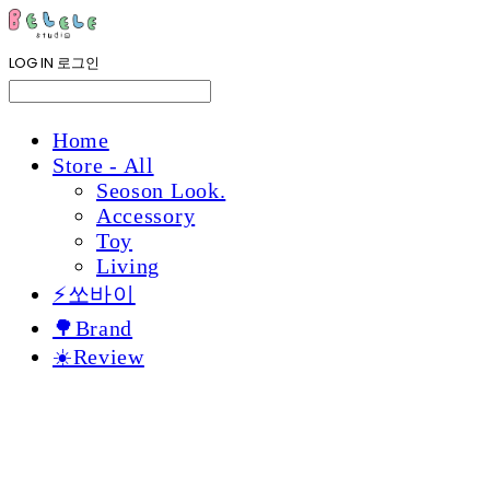
LOG IN
로그인
Home
Store - All
Seoson Look.
Accessory
Toy
Living
⚡쏘바이
🌳Brand
☀️Review