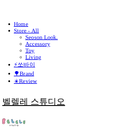
Home
Store - All
Seoson Look.
Accessory
Toy
Living
⚡쏘바이
🌳Brand
☀️Review
벨렐레 스튜디오