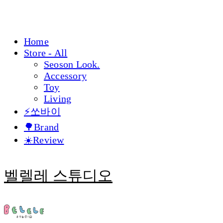
Home
Store - All
Seoson Look.
Accessory
Toy
Living
⚡쏘바이
🌳Brand
☀️Review
벨렐레 스튜디오