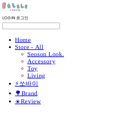
LOG IN
로그인
Home
Store - All
Seoson Look.
Accessory
Toy
Living
⚡쏘바이
🌳Brand
☀️Review