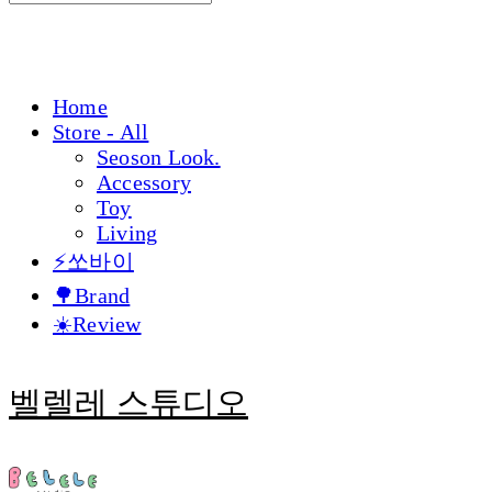
Home
Store - All
Seoson Look.
Accessory
Toy
Living
⚡쏘바이
🌳Brand
☀️Review
벨렐레 스튜디오