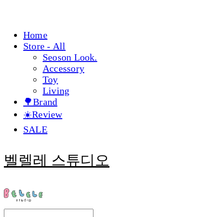
Home
Store - All
Seoson Look.
Accessory
Toy
Living
🌳Brand
☀️Review
SALE
벨렐레 스튜디오