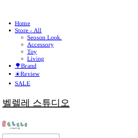
Home
Store - All
Seoson Look.
Accessory
Toy
Living
🌳Brand
☀️Review
SALE
벨렐레 스튜디오