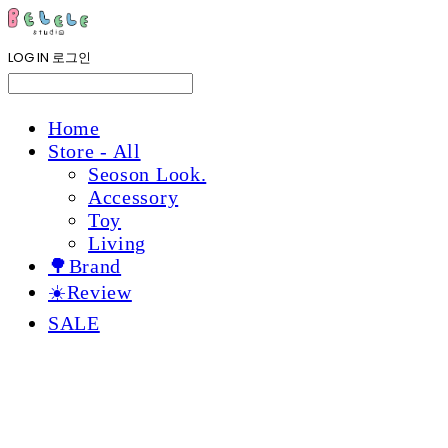
LOG IN
로그인
Home
Store - All
Seoson Look.
Accessory
Toy
Living
🌳Brand
☀️Review
SALE