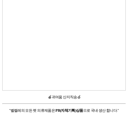
🍎귀여움 산지직송🍏
"벨렐레의 모든 펫 의류제품은
PB(자체기획)상품
으로 국내 생산 합니다."