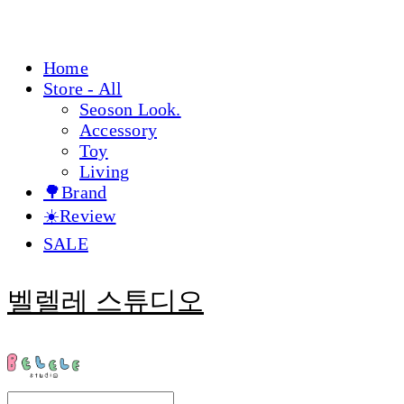
Home
Store - All
Seoson Look.
Accessory
Toy
Living
🌳Brand
☀️Review
SALE
벨렐레 스튜디오