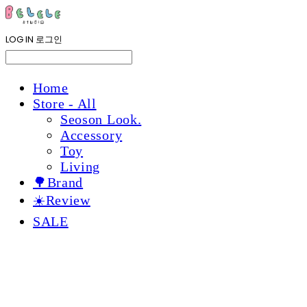
LOG IN
로그인
Home
Store - All
Seoson Look.
Accessory
Toy
Living
🌳Brand
☀️Review
SALE