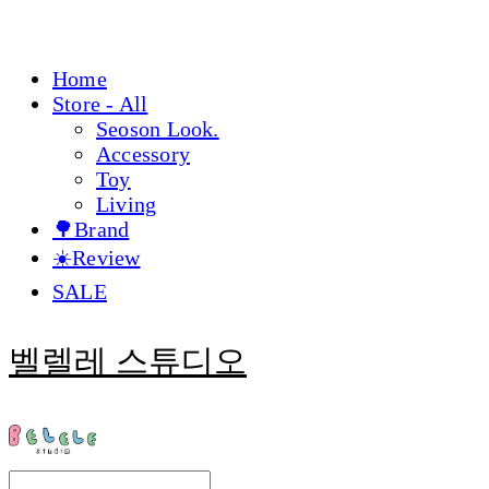
Home
Store - All
Seoson Look.
Accessory
Toy
Living
🌳Brand
☀️Review
SALE
벨렐레 스튜디오