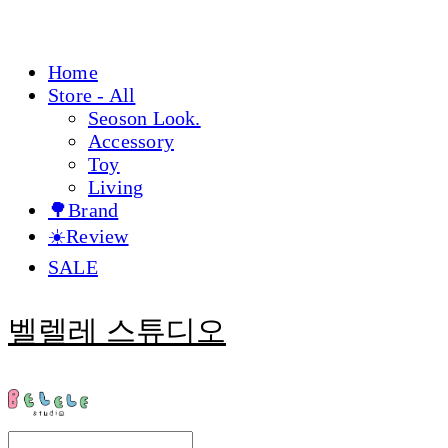
Home
Store - All
Seoson Look.
Accessory
Toy
Living
🌳Brand
☀️Review
SALE
벨렐레 스튜디오