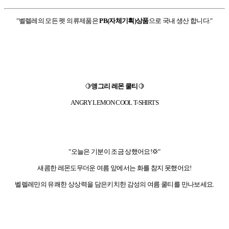
"벨렐레의 모든 펫 의류제품은
PB(자체기획)상품
으로 국내 생산 합니다."
🍋
앵그리 레몬 쿨티
🍋
ANGRY LEMON COOL T-SHIRTS
"오늘은 기분이 조금 상했어요!💢"
새콤한 레몬도무더운 여름 앞에서는 화를 참지 못했어요!
벨렐레만의 유쾌한 상상력을 담은키치한 감성의 여름 쿨티를 만나보세요.