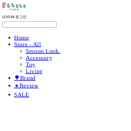
LOG IN
로그인
Home
Store - All
Seoson Look.
Accessory
Toy
Living
🌳Brand
☀️Review
SALE