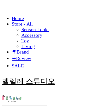
Home
Store - All
Seoson Look.
Accessory
Toy
Living
🌳Brand
☀️Review
SALE
벨렐레 스튜디오