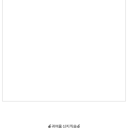
🍎귀여움 산지직송🍏